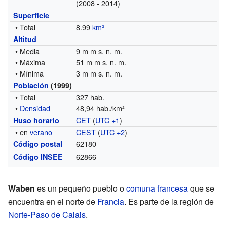
(2008 - 2014)
Superficie
• Total
8.99
km²
Altitud
• Media
9 m m s. n. m.
• Máxima
51 m m s. n. m.
• Mínima
3 m m s. n. m.
Población
(1999)
• Total
327 hab.
•
Densidad
48,94 hab./km²
CET
(
UTC +1
)
Huso horario
• en
verano
CEST
(
UTC +2
)
62180
Código postal
62866
Código INSEE
Waben
es un pequeño pueblo o
comuna francesa
que se
encuentra en el norte de
Francia
. Es parte de la región de
Norte-Paso de Calais
.