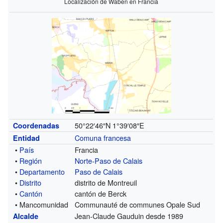
Localización de Waben en Francia
50°22′46″N
1°39′08″E
Coordenadas
Comuna francesa
Entidad
•
País
Francia
•
Región
Norte-Paso de Calais
•
Departamento
Paso de Calais
•
Distrito
distrito de Montreuil
•
Cantón
cantón de Berck
• Mancomunidad
Communauté de communes Opale Sud
Jean-Claude Gauduin desde 1989
Alcalde