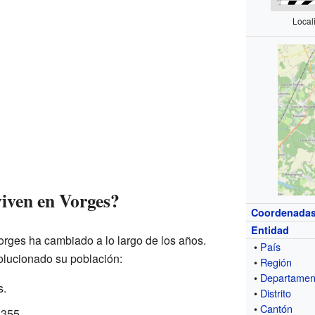
Local
iven en Vorges?
Coordenada
Entidad
orges ha cambiado a lo largo de los años.
•
País
lucionado su población:
•
Región
•
Departamen
s.
•
Distrito
•
Cantón
 355.