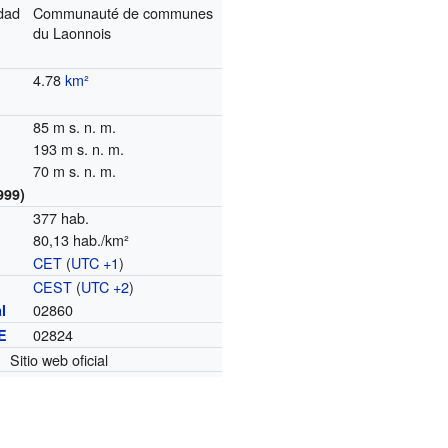
dad
Communauté de communes
du Laonnois
4.78
km²
85 m s. n. m.
193 m s. n. m.
70 m s. n. m.
999)
377 hab.
80,13 hab./km²
CET
(
UTC +1
)
o
CEST
(
UTC +2
)
02860
l
02824
E
Sitio web oficial