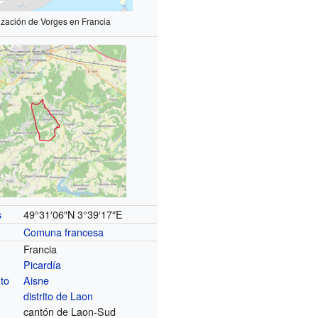
ización de Vorges en Francia
49°31′06″N
3°39′17″E
s
Comuna francesa
Francia
Picardía
to
Aisne
distrito de Laon
cantón de Laon-Sud