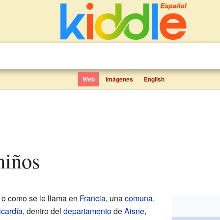
Web
Imágenes
English
 niños
 o como se le llama en
Francia
, una
comuna
.
icardía
, dentro del
departamento
de
Aisne
,