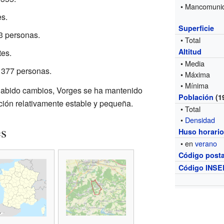
• Mancomuni
s.
Superficie
3 personas.
• Total
Altitud
tes.
• Media
 377 personas.
• Máxima
• Mínima
 habido cambios, Vorges se ha mantenido
Población
(1
ión relativamente estable y pequeña.
• Total
•
Densidad
es
Huso horari
• en
verano
Código posta
Código INSE