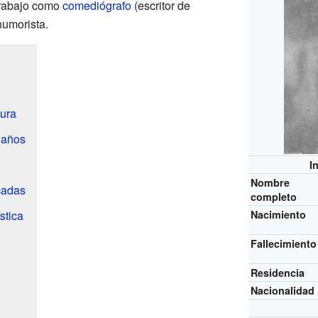
trabajo como
comediógrafo
(escritor de
humorista.
tura
s años
I
Nombre
cadas
completo
stica
Nacimiento
Fallecimiento
Residencia
Nacionalidad