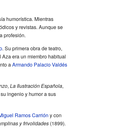
sía humorística. Mientras
iódicos y revistas. Aunque se
a profesión.
ro
. Su primera obra de teatro,
al Aza era un miembro habitual
unto a
Armando Palacio Valdés
nzo
,
La Ilustración Española
,
 su ingenio y humor a sus
Miguel Ramos Carrión
y con
mplinas y frivolidades
(1899).