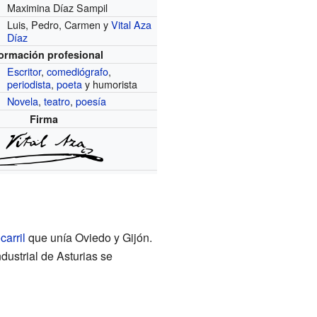
Maximina Díaz Sampil
Luis, Pedro, Carmen y
Vital Aza
Díaz
formación profesional
Escritor
,
comediógrafo
,
periodista
,
poeta
y humorista
Novela
,
teatro
,
poesía
Firma
carril
que unía Oviedo y Gijón.
dustrial de Asturias se