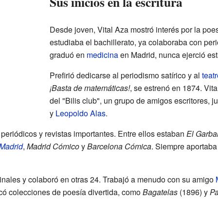
Sus inicios en la escritura
Desde joven, Vital Aza mostró interés por la poe
estudiaba el bachillerato, ya colaboraba con per
graduó en
medicina
en Madrid, nunca ejerció est
Prefirió dedicarse al periodismo satírico y al
teat
¡Basta de matemáticas!
, se estrenó en 1874. Vit
del "Bilis club", un grupo de amigos escritores, j
y
Leopoldo Alas
.
periódicos y revistas importantes. Entre ellos estaban
El Garba
 Madrid
,
Madrid Cómico
y
Barcelona Cómica
. Siempre aportaba
iginales y colaboró en otras 24. Trabajó a menudo con su amigo
có colecciones de poesía divertida, como
Bagatelas
(1896) y
Pa