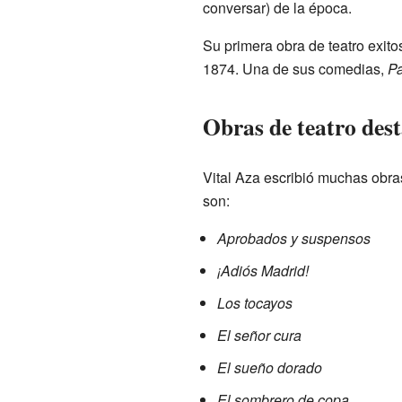
conversar) de la época.
Su primera obra de teatro exito
1874. Una de sus comedias,
Pa
Obras de teatro des
Vital Aza escribió muchas obra
son:
Aprobados y suspensos
¡Adiós Madrid!
Los tocayos
El señor cura
El sueño dorado
El sombrero de copa