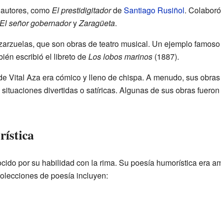
 autores, como
El prestidigitador
de
Santiago Rusiñol
. Colabor
El señor gobernador
y
Zaragüeta
.
 zarzuelas, que son obras de teatro musical. Un ejemplo famos
ién escribió el libreto de
Los lobos marinos
(1887).
 de Vital Aza era cómico y lleno de chispa. A menudo, sus obras 
ituaciones divertidas o satíricas. Algunas de sus obras fueron
rística
ido por su habilidad con la rima. Su poesía humorística era am
olecciones de poesía incluyen: