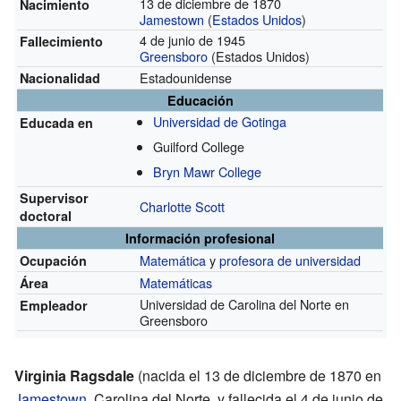
13 de diciembre de 1870
Nacimiento
Jamestown
(
Estados Unidos
)
4 de junio de 1945
Fallecimiento
Greensboro
(Estados Unidos)
Estadounidense
Nacionalidad
Educación
Universidad de Gotinga
Educada en
Guilford College
Bryn Mawr College
Supervisor
Charlotte Scott
doctoral
Información profesional
Matemática
y
profesora de universidad
Ocupación
Matemáticas
Área
Universidad de Carolina del Norte en
Empleador
Greensboro
Virginia Ragsdale
(nacida el 13 de diciembre de 1870 en
Jamestown
, Carolina del Norte, y fallecida el 4 de junio de