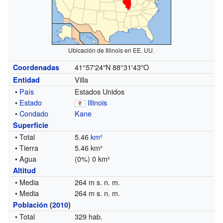
Ubicación de Illinois en EE. UU.
41°57′24″N
88°31′43″O
Coordenadas
Villa
Entidad
•
País
Estados Unidos
•
Estado
Illinois
•
Condado
Kane
Superficie
• Total
5.46
km²
• Tierra
5.46 km²
• Agua
(0%) 0 km²
Altitud
• Media
264 m s. n. m.
• Media
264 m s. n. m.
Población
(
2010
)
• Total
329 hab.