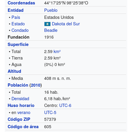
44°17′25″N
98°25′38″O
Coordenadas
Pueblo
Entidad
•
País
Estados Unidos
•
Estado
Dakota del Sur
•
Condado
Beadle
1916
Fundación
Superficie
• Total
2.59
km²
• Tierra
2.59 km²
• Agua
(0%) 0 km²
Altitud
• Media
408 m s. n. m.
Población
(
2010
)
• Total
16 hab.
•
Densidad
6,18 hab./km²
Centro:
UTC-6
Huso horario
• en
verano
UTC-5
57379
Código ZIP
605
Código de área