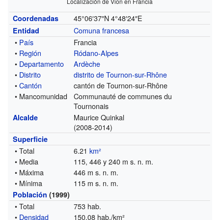
Localización de Vion en Francia
45°06′37″N
4°48′24″E
Coordenadas
Comuna francesa
Entidad
•
País
Francia
•
Región
Ródano-Alpes
•
Departamento
Ardèche
•
Distrito
distrito de Tournon-sur-Rhône
•
Cantón
cantón de Tournon-sur-Rhône
• Mancomunidad
Communauté de communes du
Tournonais
Maurice Quinkal
Alcalde
(2008-2014)
Superficie
• Total
6.21
km²
• Media
115, 446 y 240 m s. n. m.
• Máxima
446 m s. n. m.
• Mínima
115 m s. n. m.
Población
(1999)
• Total
753 hab.
•
Densidad
150,08 hab./km²