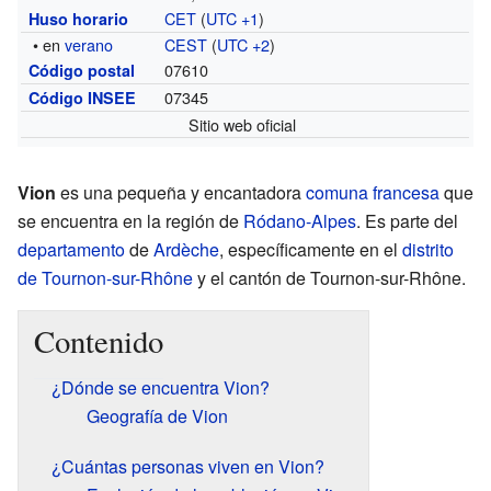
CET
(
UTC +1
)
Huso horario
• en
verano
CEST
(
UTC +2
)
07610
Código postal
07345
Código INSEE
Sitio web oficial
Vion
es una pequeña y encantadora
comuna francesa
que
se encuentra en la región de
Ródano-Alpes
. Es parte del
departamento
de
Ardèche
, específicamente en el
distrito
de Tournon-sur-Rhône
y el cantón de Tournon-sur-Rhône.
Contenido
¿Dónde se encuentra Vion?
Geografía de Vion
¿Cuántas personas viven en Vion?