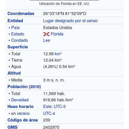
Ubicación de Florida en EE. UU.
26°33′18″N
81°52′09″O
Coordenadas
Lugar designado por el censo
Entidad
•
País
Estados Unidos
•
Estado
Florida
•
Condado
Lee
Superficie
• Total
12.58
km²
• Tierra
12.04 km²
• Agua
(4.26%) 0.54 km²
Altitud
• Media
3 m s. n. m.
Población
(
2010
)
• Total
11,569 hab.
•
Densidad
919,86 hab./km²
Este
:
UTC-5
Huso horario
• en
verano
UTC-4
239
Código de área
2402970
GNIS