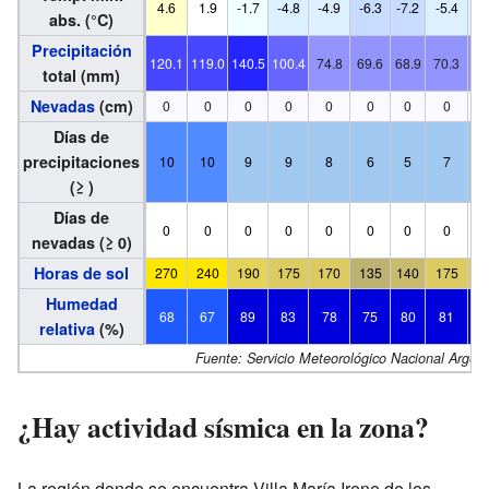
4.6
1.9
-1.7
-4.8
-4.9
-6.3
-7.2
-5.4
-4
abs. (°C)
Precipitación
120.1
119.0
140.5
100.4
74.8
69.6
68.9
70.3
70
total (mm)
Nevadas
(cm)
0
0
0
0
0
0
0
0
Días de
precipitaciones
10
10
9
9
8
6
5
7
(≥ )
Días de
0
0
0
0
0
0
0
0
nevadas (≥ 0)
Horas de sol
270
240
190
175
170
135
140
175
1
Humedad
68
67
89
83
78
75
80
81
8
relativa
(%)
Fuente: Servicio Meteorológico Nacional Argent
¿Hay actividad sísmica en la zona?
La región donde se encuentra Villa María Irene de los