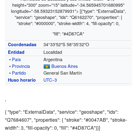
height="300" zoom="15" latitude="-34.565945701680995"
longitude="-58.59323152879931"> [{"type": "ExternalData",
"service": "geoshape", "ids": "Q6162270", "properties": {
"stroke": "#000000", "stroke-width": 4, "fill-opacity": 0,
"fill": "#4D87CA"
34°33′52″S
58°35′32″O
Coordenadas
Localidad
Entidad
•
País
Argentina
•
Provincia
Buenos Aires
•
Partido
General San Martín
UTC−3
Huso horario
,
{ "type": "ExternalData", "service": "geoshape", "ids":
"Q7684607", "properties": { "stroke": "#0047AB", "stroke-
width": 3, "fill-opacity": 0, "fill": "#4D87CA"}}]