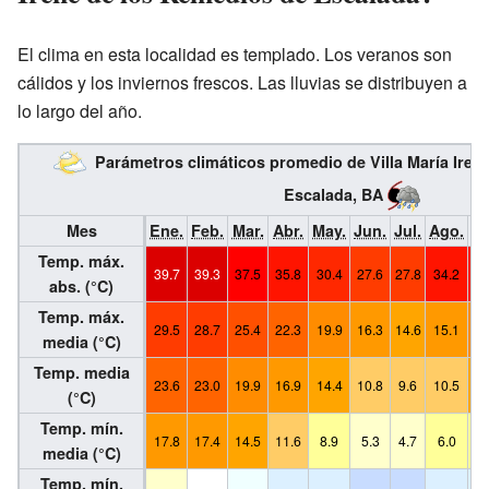
El clima en esta localidad es templado. Los veranos son
cálidos y los inviernos frescos. Las lluvias se distribuyen a
lo largo del año.
Parámetros climáticos promedio de Villa María Iren
Escalada, BA
Mes
Ene.
Feb.
Mar.
Abr.
May.
Jun.
Jul.
Ago.
Se
Temp. máx.
39.7
39.3
37.5
35.8
30.4
27.6
27.8
34.2
34
abs. (°C)
Temp. máx.
29.5
28.7
25.4
22.3
19.9
16.3
14.6
15.1
18
media (°C)
Temp. media
23.6
23.0
19.9
16.9
14.4
10.8
9.6
10.5
13
(°C)
Temp. mín.
17.8
17.4
14.5
11.6
8.9
5.3
4.7
6.0
8
media (°C)
Temp. mín.