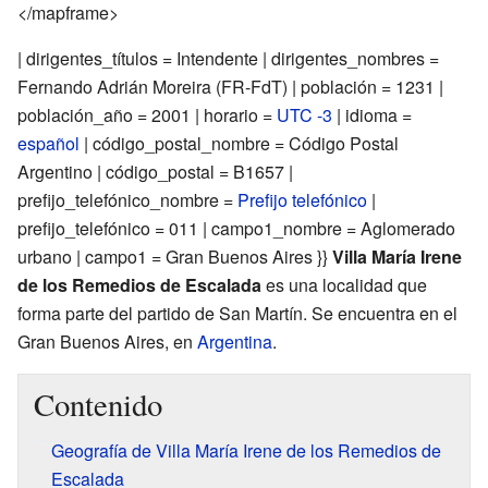
</mapframe>
| dirigentes_títulos = Intendente | dirigentes_nombres =
Fernando Adrián Moreira (FR-FdT) | población = 1231 |
población_año = 2001 | horario =
UTC -3
| idioma =
español
| código_postal_nombre = Código Postal
Argentino | código_postal = B1657 |
prefijo_telefónico_nombre =
Prefijo telefónico
|
prefijo_telefónico = 011 | campo1_nombre = Aglomerado
urbano | campo1 = Gran Buenos Aires }}
Villa María Irene
de los Remedios de Escalada
es una localidad que
forma parte del partido de San Martín. Se encuentra en el
Gran Buenos Aires, en
Argentina
.
Contenido
Geografía de Villa María Irene de los Remedios de
Escalada