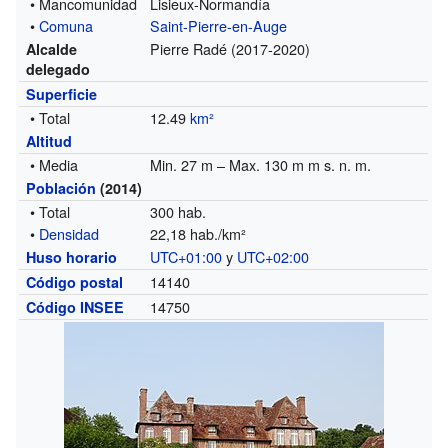
• Mancomunidad
Lisieux-Normandía
•
Comuna
Saint-Pierre-en-Auge
Pierre Radé (2017-2020)
Alcalde
delegado
Superficie
• Total
12.49
km²
Altitud
• Media
Min. 27 m – Max. 130 m m s. n. m.
Población
(2014)
• Total
300 hab.
•
Densidad
22,18 hab./km²
UTC+01:00
y
UTC+02:00
Huso horario
14140
Código postal
14750
Código INSEE