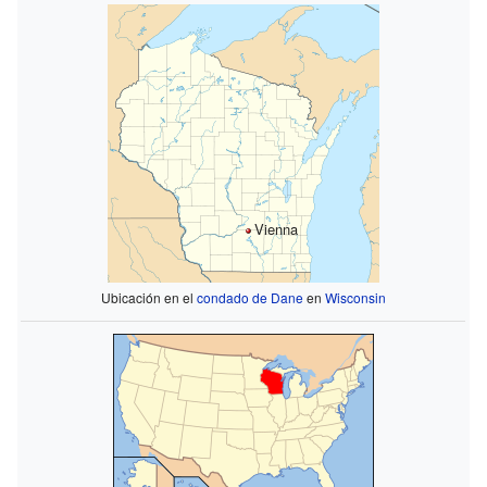
Vienna
Ubicación en el
condado de Dane
en
Wisconsin