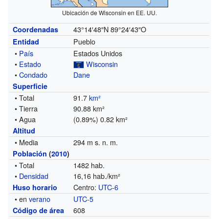
Ubicación de Wisconsin en EE. UU.
43°14′48″N
89°24′43″O
Coordenadas
Pueblo
Entidad
•
País
Estados Unidos
•
Estado
Wisconsin
•
Condado
Dane
Superficie
• Total
91.7
km²
• Tierra
90.88 km²
• Agua
(0.89%) 0.82 km²
Altitud
• Media
294 m s. n. m.
Población
(
2010
)
• Total
1482 hab.
•
Densidad
16,16 hab./km²
Centro:
UTC-6
Huso horario
• en
verano
UTC-5
608
Código de área