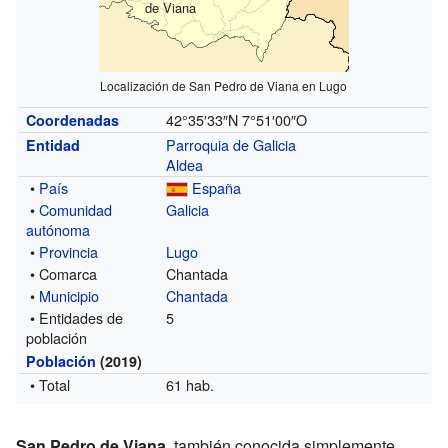
de Viana
Localización de San Pedro de Viana en Lugo
42°35′33″N
7°51′00″O
Coordenadas
Parroquia de Galicia
Entidad
Aldea
•
País
España
•
Comunidad
Galicia
autónoma
•
Provincia
Lugo
• Comarca
Chantada
•
Municipio
Chantada
• Entidades de
5
población
Población
(2019)
• Total
61 hab.
San Pedro de Viana
, también conocida simplemente