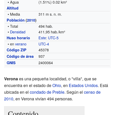
• Agua
(1.51%) 0.02 km²
Altitud
• Media
311 m s. n. m.
Población
(
2010
)
• Total
494 hab.
•
Densidad
411,95 hab./km²
Este
:
UTC-5
Huso horario
• en
verano
UTC-4
45378
Código ZIP
937
Código de área
2400064
GNIS
Verona
es una pequeña localidad, o "villa", que se
encuentra en el estado de
Ohio
, en
Estados Unidos
. Está
ubicada en el
condado de Preble
. Según el
censo de
2010
, en Verona vivían 494 personas.
Contenido