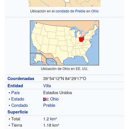
Ubicación en el
condado de Preble
en
Ohio
Ubicación de Ohio en EE. UU.
39°54′12″N
84°29′17″O
Coordenadas
Villa
Entidad
•
País
Estados Unidos
•
Estado
Ohio
•
Condado
Preble
Superficie
• Total
1.2
km²
• Tierra
1.18 km²