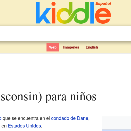
Web
Imágenes
English
sconsin) para niños
o
que se encuentra en el
condado de Dane
,
n
en
Estados Unidos
.