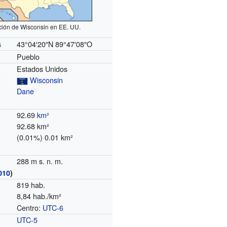
ción de Wisconsin en EE. UU.
43°04′20″N
89°47′08″O
s
Pueblo
Estados Unidos
Wisconsin
Dane
92.69
km²
92.68 km²
(0.01%) 0.01 km²
288 m s. n. m.
010
)
819 hab.
8,84 hab./km²
Centro:
UTC-6
o
UTC-5