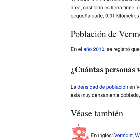
área, casi todo es tierra firme
pequeña parte, 0.01 kilómetros
Población de Verm
En el
año 2010
, se registró qu
¿Cuántas personas 
La
densidad de población
en Ve
está muy densamente poblado, h
Véase también
En inglés:
Vermont, Wi