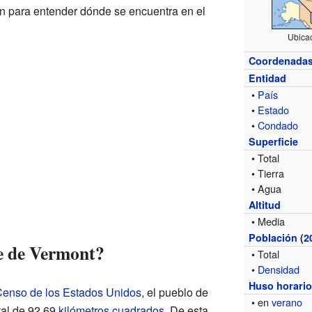
n para entender dónde se encuentra en el
Ubica
Coordenada
Entidad
•
País
•
Estado
•
Condado
Superficie
• Total
• Tierra
• Agua
Altitud
• Media
Población
(
2
ie de Vermont?
• Total
•
Densidad
Huso horari
 Censo de los Estados Unidos
, el pueblo de
• en
verano
tal de 92.69
kilómetros cuadrados
. De esta