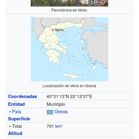
Panorámica de Veria.
Veria
Localización de Veria en Grecia
40°31′13″N
22°12′07″E
Coordenadas
Municipio
Entidad
•
País
Grecia
Superficie
• Total
791
km²
Altitud