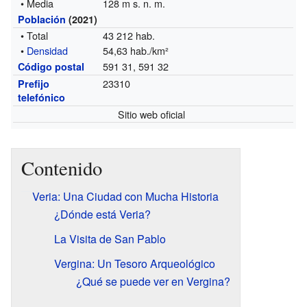
• Media
128 m s. n. m.
Población
(2021)
• Total
43 212 hab.
•
Densidad
54,63 hab./km²
591 31, 591 32
Código postal
23310
Prefijo
telefónico
Sitio web oficial
Contenido
Veria: Una Ciudad con Mucha Historia
¿Dónde está Veria?
La Visita de San Pablo
Vergina: Un Tesoro Arqueológico
¿Qué se puede ver en Vergina?