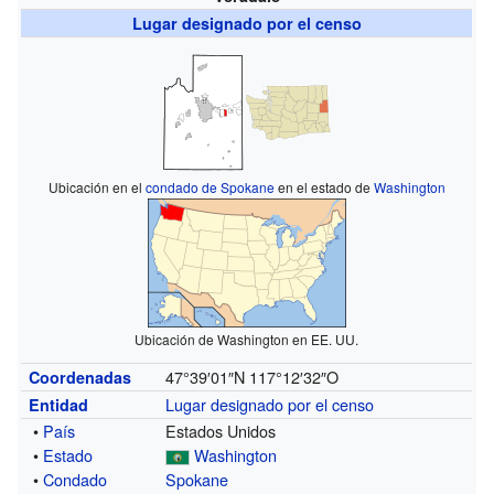
Lugar designado por el censo
Ubicación en el
condado de Spokane
en el estado de
Washington
Ubicación de Washington en EE. UU.
47°39′01″N
117°12′32″O
Coordenadas
Lugar designado por el censo
Entidad
•
País
Estados Unidos
•
Estado
Washington
•
Condado
Spokane