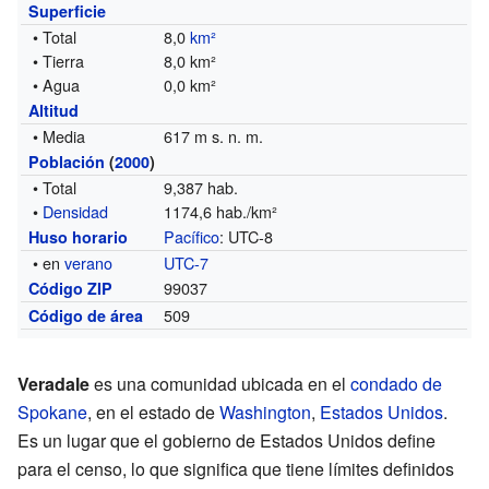
Superficie
• Total
8,0
km²
• Tierra
8,0 km²
• Agua
0,0 km²
Altitud
• Media
617 m s. n. m.
Población
(
2000
)
• Total
9,387 hab.
•
Densidad
1174,6 hab./km²
Pacífico
: UTC-8
Huso horario
• en
verano
UTC-7
99037
Código ZIP
509
Código de área
Veradale
es una comunidad ubicada en el
condado de
Spokane
, en el estado de
Washington
,
Estados Unidos
.
Es un lugar que el gobierno de Estados Unidos define
para el censo, lo que significa que tiene límites definidos