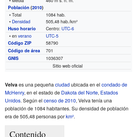
• Media
460 m s. n. m.
Población
(
2010
)
• Total
1084 hab.
•
Densidad
505,48 hab./km²
Centro:
UTC-6
Huso horario
• en
verano
UTC-5
58790
Código ZIP
701
Código de área
1036307
GNIS
Sitio web oficial
Velva
es una pequeña
ciudad
ubicada en el
condado de
McHenry
, en el estado de
Dakota del Norte
,
Estados
Unidos
. Según el
censo de 2010
, Velva tenía una
población de 1084 habitantes. Su densidad de población
era de 505,48 personas por
km²
.
Contenido