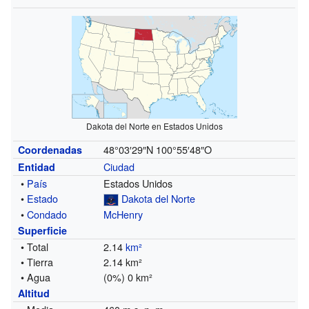
Dakota del Norte en Estados Unidos
48°03′29″N
100°55′48″O
Coordenadas
Ciudad
Entidad
•
País
Estados Unidos
•
Estado
Dakota del Norte
•
Condado
McHenry
Superficie
• Total
2.14
km²
• Tierra
2.14 km²
• Agua
(0%) 0 km²
Altitud