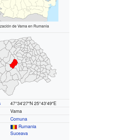
ización de Vama en Rumania
47°34′27″N
25°43′49″E
s
Vama
Comuna
Rumania
Suceava