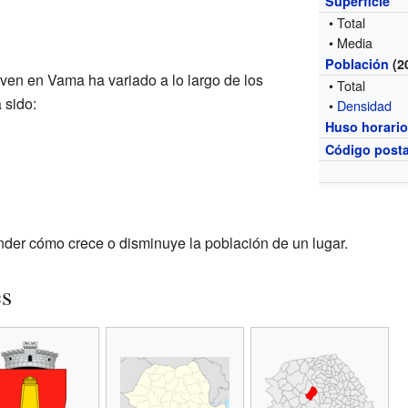
Superficie
• Total
• Media
Población
(2
ven en Vama ha variado a lo largo de los
• Total
 sido:
•
Densidad
Huso horari
Código posta
der cómo crece o disminuye la población de un lugar.
es