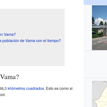
 en Vama?
 población de Vama con el tiempo?
e Vama?
136,3
kilómetros cuadrados
. Esto es como si
bol.