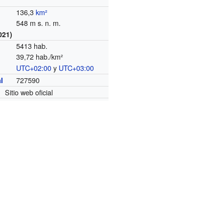
136,3
km²
548 m s. n. m.
021)
5413 hab.
39,72 hab./km²
UTC+02:00
y
UTC+03:00
o
727590
l
Sitio web oficial