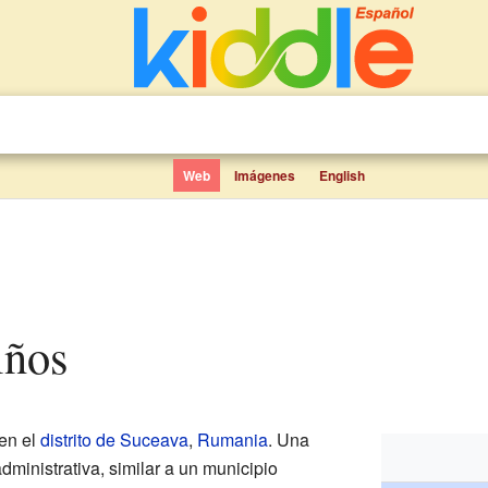
Web
Imágenes
English
iños
en el
distrito de Suceava
,
Rumania
. Una
dministrativa, similar a un municipio