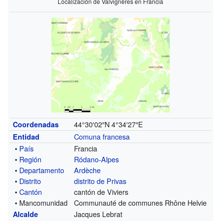
Localización de Valvignères en Francia
44°30′02″N
4°34′27″E
Coordenadas
Comuna francesa
Entidad
•
País
Francia
•
Región
Ródano-Alpes
•
Departamento
Ardèche
•
Distrito
distrito de Privas
•
Cantón
cantón de Viviers
• Mancomunidad
Communauté de communes Rhône Helvie
Jacques Lebrat
Alcalde