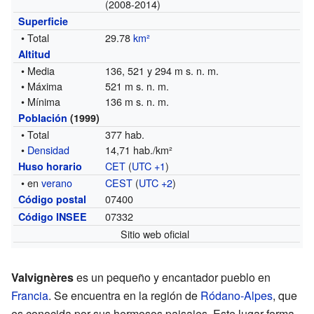
(2008-2014)
Superficie
• Total
29.78
km²
Altitud
• Media
136, 521 y 294 m s. n. m.
• Máxima
521 m s. n. m.
• Mínima
136 m s. n. m.
Población
(1999)
• Total
377 hab.
•
Densidad
14,71 hab./km²
CET
(
UTC +1
)
Huso horario
• en
verano
CEST
(
UTC +2
)
07400
Código postal
07332
Código INSEE
Sitio web oficial
Valvignères
es un pequeño y encantador pueblo en
Francia
. Se encuentra en la región de
Ródano-Alpes
, que
es conocida por sus hermosos paisajes. Este lugar forma