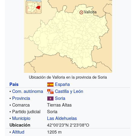
Valloria
Ubicación de Valloria en la provincia de Soria
España
País
•
Com. autónoma
Castilla y León
•
Provincia
Soria
• Comarca
Tierras Altas
• Partido judicial
Soria
•
Municipio
Las Aldehuelas
Ubicación
42°00′23″N
2°23′08″O
•
Altitud
1205 m