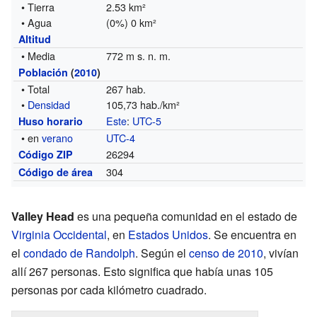
• Tierra
2.53 km²
• Agua
(0%) 0 km²
Altitud
• Media
772 m s. n. m.
Población
(
2010
)
• Total
267 hab.
•
Densidad
105,73 hab./km²
Este
:
UTC-5
Huso horario
• en
verano
UTC-4
26294
Código ZIP
304
Código de área
Valley Head
es una pequeña comunidad en el estado de
Virginia Occidental
, en
Estados Unidos
. Se encuentra en
el
condado de Randolph
. Según el
censo de 2010
, vivían
allí 267 personas. Esto significa que había unas 105
personas por cada kilómetro cuadrado.