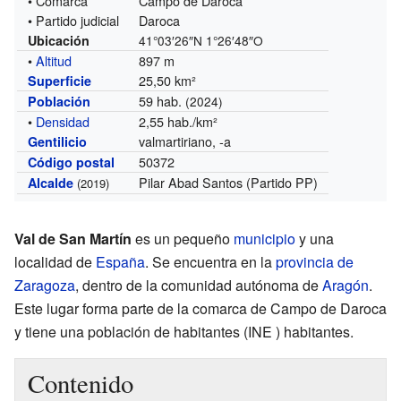
• Comarca
Campo de Daroca
• Partido judicial
Daroca
Ubicación
41°03′26″N
1°26′48″O
•
Altitud
897 m
25,50 km²
Superficie
59 hab.
Población
(2024)
•
Densidad
2,55 hab./km²
valmartiriano, -a
Gentilicio
50372
Código postal
Pilar Abad Santos (Partido PP)
Alcalde
(2019)
Val de San Martín
es un pequeño
municipio
y una
localidad de
España
. Se encuentra en la
provincia de
Zaragoza
, dentro de la comunidad autónoma de
Aragón
.
Este lugar forma parte de la comarca de Campo de Daroca
y tiene una población de
habitantes
(INE ) habitantes.
Contenido