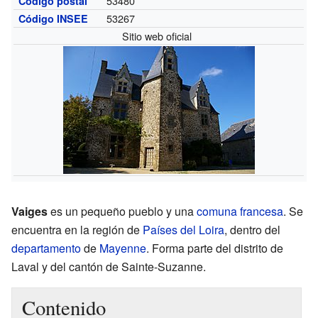
53480
Código postal
53267
Código INSEE
Sitio web oficial
Vaiges
es un pequeño pueblo y una
comuna francesa
. Se
encuentra en la región de
Países del Loira
, dentro del
departamento
de
Mayenne
. Forma parte del distrito de
Laval y del cantón de Sainte-Suzanne.
Contenido