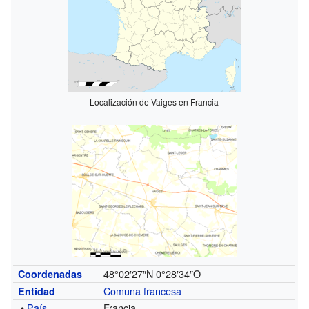
Localización de Vaiges en Francia
48°02′27″N
0°28′34″O
Coordenadas
Comuna francesa
Entidad
•
País
Francia