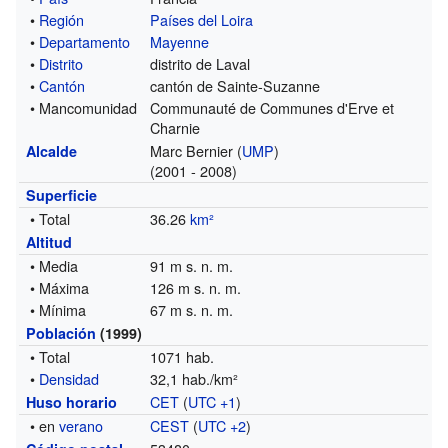
•
Región
Países del Loira
•
Departamento
Mayenne
•
Distrito
distrito de Laval
•
Cantón
cantón de Sainte-Suzanne
• Mancomunidad
Communauté de Communes d'Erve et
Charnie
Marc Bernier (
UMP
)
Alcalde
(2001 - 2008)
Superficie
• Total
36.26
km²
Altitud
• Media
91 m s. n. m.
• Máxima
126 m s. n. m.
• Mínima
67 m s. n. m.
Población
(1999)
• Total
1071 hab.
•
Densidad
32,1 hab./km²
CET
(
UTC +1
)
Huso horario
• en
verano
CEST
(
UTC +2
)