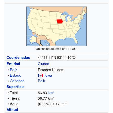
Ubicación de Iowa en EE. UU.
41°38′11″N
93°44′10″O
Coordenadas
Ciudad
Entidad
•
País
Estados Unidos
•
Estado
Iowa
•
Condado
Polk
Superficie
• Total
56.83
km²
• Tierra
56.77 km²
• Agua
(0.11%) 0.06 km²
Altitud