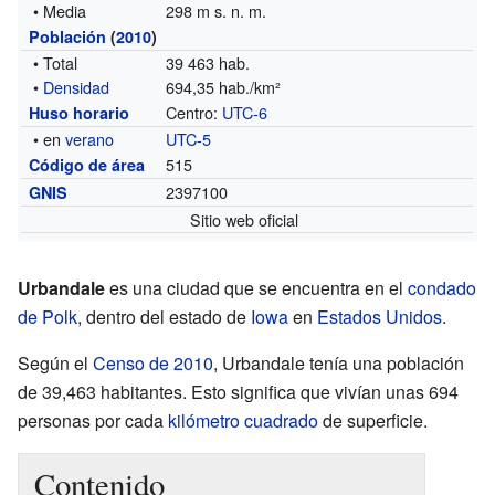
• Media
298 m s. n. m.
Población
(
2010
)
• Total
39 463 hab.
•
Densidad
694,35 hab./km²
Centro:
UTC-6
Huso horario
• en
verano
UTC-5
515
Código de área
2397100
GNIS
Sitio web oficial
Urbandale
es una ciudad que se encuentra en el
condado
de Polk
, dentro del estado de
Iowa
en
Estados Unidos
.
Según el
Censo de 2010
, Urbandale tenía una población
de 39,463 habitantes. Esto significa que vivían unas 694
personas por cada
kilómetro cuadrado
de superficie.
Contenido