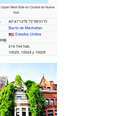
e Upper West Side en Ciudad de Nueva
York
40°47′13″N
73°58′31″O
s
Barrio de Manhattan
Estados Unidos
018)
214 744 hab.
10023, 10024 y 10025