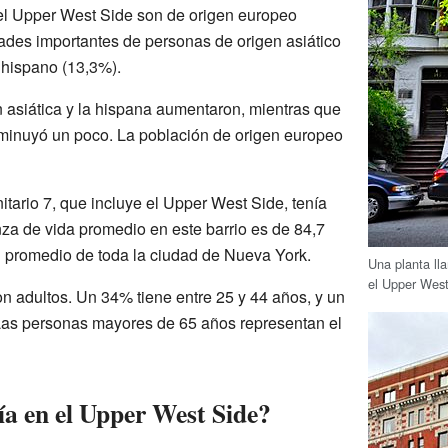
del Upper West Side son de origen europeo
des importantes de personas de origen asiático
 hispano (13,3%).
n asiática y la hispana aumentaron, mientras que
sminuyó un poco. La población de origen europeo
itario 7, que incluye el Upper West Side, tenía
za de vida promedio en este barrio es de 84,7
el promedio de toda la ciudad de Nueva York.
Una planta l
el Upper West
on adultos. Un 34% tiene entre 25 y 44 años, y un
 Las personas mayores de 65 años representan el
a en el Upper West Side?