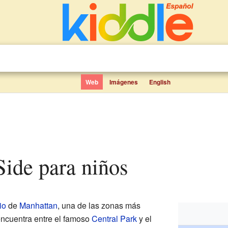
Web
Imágenes
English
Side para niños
io
de
Manhattan
, una de las zonas más
encuentra entre el famoso
Central Park
y el