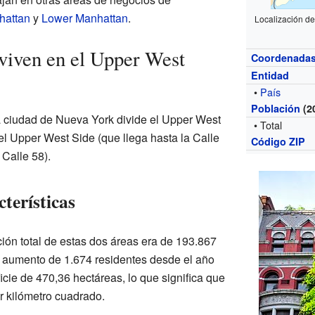
hattan
y
Lower Manhattan
.
Localización d
viven en el Upper West
Coordenada
Entidad
•
País
Población
(2
la ciudad de Nueva York divide el Upper West
• Total
el Upper West Side (que llega hasta la Calle
Código ZIP
 Calle 58).
cterísticas
ión total de estas dos áreas era de 193.867
 aumento de 1.674 residentes desde el año
icie de 470,36 hectáreas, lo que significa que
r kilómetro cuadrado.