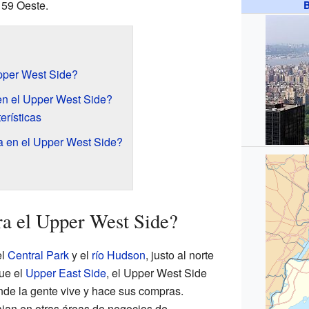
e 59 Oeste.
B
pper West Side?
en el Upper West Side?
erísticas
 en el Upper West Side?
a el Upper West Side?
el
Central Park
y el
río Hudson
, justo al norte
que el
Upper East Side
, el Upper West Side
de la gente vive y hace sus compras.
jan en otras áreas de negocios de