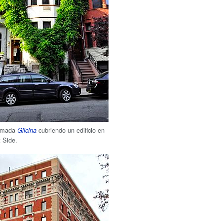
lamada
cubriendo un edificio en
Glicina
 Side.