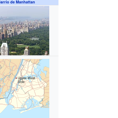
arrio de Manhattan
Upper West
Side