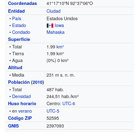
41°17′10″N
92°37′06″O
Coordenadas
Ciudad
Entidad
•
País
Estados Unidos
•
Estado
Iowa
•
Condado
Mahaska
Superficie
• Total
1.99
km²
• Tierra
1.99 km²
• Agua
(0%) 0 km²
Altitud
• Media
231 m s. n. m.
Población
(
2010
)
• Total
487 hab.
•
Densidad
244,51 hab./km²
Centro:
UTC-6
Huso horario
• en
verano
UTC-5
52595
Código ZIP
2397093
GNIS