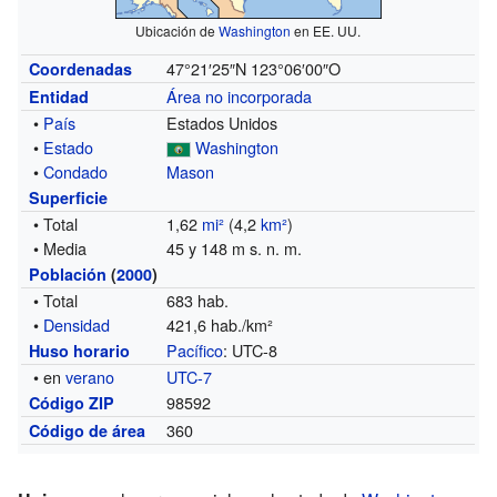
Ubicación de
Washington
en EE. UU.
47°21′25″N
123°06′00″O
Coordenadas
Área no incorporada
Entidad
•
País
Estados Unidos
•
Estado
Washington
•
Condado
Mason
Superficie
• Total
1,62
mi²
(4,2
km²
)
• Media
45 y 148 m s. n. m.
Población
(
2000
)
• Total
683 hab.
•
Densidad
421,6 hab./km²
Pacífico
: UTC-8
Huso horario
• en
verano
UTC-7
98592
Código ZIP
360
Código de área