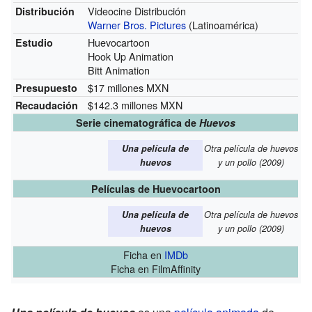
Videocine Distribución
Distribución
Warner Bros. Pictures
(Latinoamérica)
Huevocartoon
Estudio
Hook Up Animation
Bitt Animation
$17 millones MXN
Presupuesto
$142.3 millones MXN
Recaudación
Serie cinematográfica de
Huevos
Una película de
Otra película de huevos
huevos
y un pollo (2009)
Películas de Huevocartoon
Una película de
Otra película de huevos
huevos
y un pollo (2009)
Ficha
en
IMDb
Ficha
en FilmAffinity