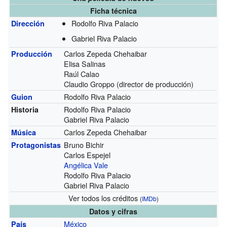
Ficha técnica
Rodolfo Riva Palacio
Dirección
Gabriel Riva Palacio
Carlos Zepeda Chehaibar
Producción
Elisa Salinas
Raúl Calao
Claudio Groppo (director de producción)
Rodolfo Riva Palacio
Guion
Rodolfo Riva Palacio
Historia
Gabriel Riva Palacio
Carlos Zepeda Chehaibar
Música
Bruno Bichir
Protagonistas
Carlos Espejel
Angélica Vale
Rodolfo Riva Palacio
Gabriel Riva Palacio
Ver todos los créditos
(
IMDb
)
Datos y cifras
México
País