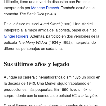
Lillibelle, tiene una divertida discusión con Frenchie,
interpretada por
Marlene Dietrich
. También actuó en la
comedia
The Bank Dick
(1940).
En el clásico musical
42nd Street
(1933), Una Merkel
interpretó a la mejor amiga de la corista, papel que hizo
Ginger Rogers
. Además, participó en dos versiones de la
película
The Merry Widow
(1934 y 1952), interpretando
diferentes personajes en cada una.
Sus últimos años y legado
Aunque su carrera cinematográfica disminuyó un poco en
la década de 1940, Una Merkel siguió trabajando en
producciones más pequeñas. En 1950, tuvo un éxito
sorprendente con la comedia de béisbol
Kill the Umpire
.
Con el tiempo, empezó a interpretar papeles de mujeres