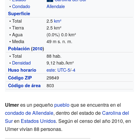
•
Condado
Allendale
Superficie
• Total
2.5
km²
• Tierra
2.5 km²
• Agua
(0.0%) 0.0 km²
• Media
49 m s. n. m.
Población
(
2010
)
• Total
88 hab.
•
Densidad
9,12 hab./km²
este
:
UTC-5
/
-4
Huso horario
29849
Código ZIP
803
Código de área
Ulmer
es un pequeño
pueblo
que se encuentra en el
condado de Allendale
, dentro del estado de
Carolina del
Sur
en
Estados Unidos
. Según el censo del año 2010, en
Ulmer vivían 88 personas.