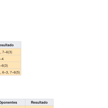
esultado
, 7–6(3)
6–4
–6(3)
, 6–3, 7–6(5)
Oponentes
Resultado