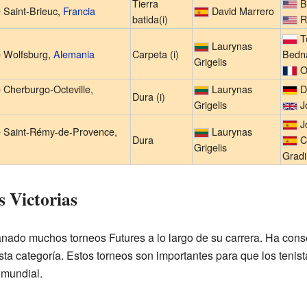
Tierra
Br
 Saint-Brieuc,
Francia
David Marrero
batida(i)
R
T
Laurynas
e Wolfsburg,
Alemania
Carpeta (i)
Bedn
Grigelis
Ol
 Cherburgo-Octeville,
Laurynas
D
Dura (i)
Grigelis
J
Jo
e Saint-Rémy-de-Provence,
Laurynas
Dura
C
Grigelis
Grad
s Victorias
anado muchos torneos Futures a lo largo de su carrera. Ha conse
sta categoría. Estos torneos son importantes para que los teni
 mundial.