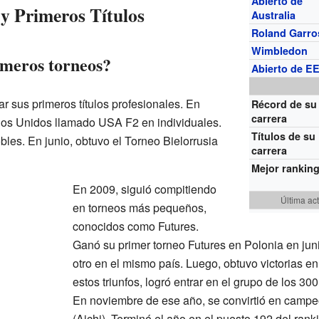
Abierto de
 y Primeros Títulos
Australia
Roland Garro
Wimbledon
meros torneos?
Abierto de EE
r sus primeros títulos profesionales. En
Récord de su
carrera
dos Unidos llamado USA F2 en individuales.
Títulos de su
es. En junio, obtuvo el Torneo Bielorrusia
carrera
Mejor rankin
En 2009, siguió compitiendo
Última ac
en torneos más pequeños,
conocidos como Futures.
Ganó su primer torneo Futures en Polonia en ju
otro en el mismo país. Luego, obtuvo victorias e
estos triunfos, logró entrar en el grupo de los 3
En noviembre de ese año, se convirtió en campe
(Aichi). Terminó el año en el puesto 192 del rank