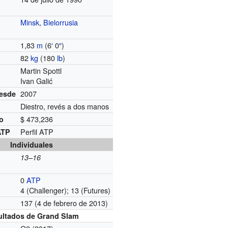
Minsk
,
Bielorrusia
1,83
m
(6
′
0
″
)
82
kg
(180
lb
)
Martin Spottl
Ivan Galić
2007
desde
Diestro, revés a dos manos
$ 473,236
o
Perfil ATP
 ATP
Individuales
13–16
0
ATP
4 (Challenger); 13 (Futures)
137 (4 de febrero de 2013)
g
ultados de Grand Slam