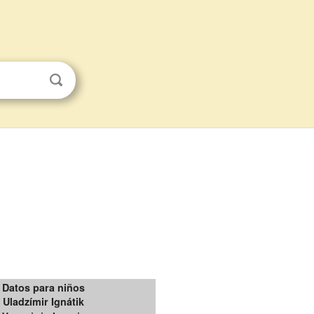
Datos para niños
Uladzímir Ignátik