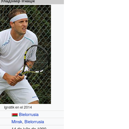
Уладзімір Ігнацік
Ignátik en el 2014
Bielorrusia
Minsk
,
Bielorrusia
14 de julio de 1990