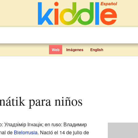
Web
Imágenes
English
gnátik para niños
o: Уладзімір Ігнацік; en ruso: Владимир
nal de
Bielorrusia
. Nació el 14 de julio de