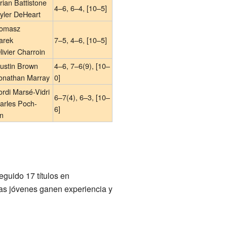
ian Battistone
4–6, 6–4, [10–5]
yler DeHeart
omasz
arek
7–5, 4–6, [10–5]
ivier Charroin
ustin Brown
4–6, 7–6(9), [10–
onathan Marray
0]
rdi Marsé-Vidri
6–7(4), 6–3, [10–
arles Poch-
6]
in
guido 17 títulos en
stas jóvenes ganen experiencia y