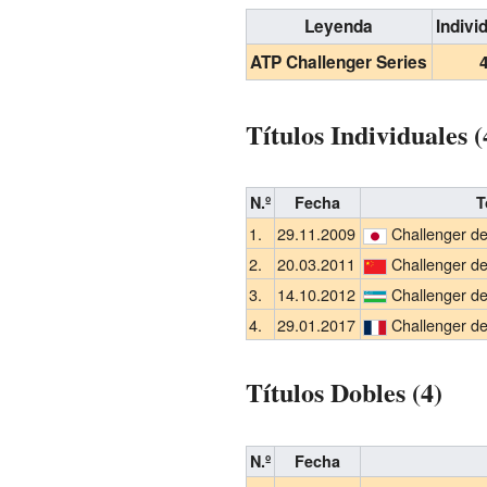
Leyenda
Indivi
ATP Challenger Series
Títulos Individuales (
N.º
Fecha
T
1.
29.11.2009
Challenger de
2.
20.03.2011
Challenger d
3.
14.10.2012
Challenger d
4.
29.01.2017
Challenger d
Títulos Dobles (4)
N.º
Fecha