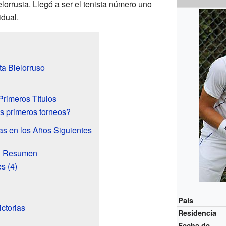
ielorrusia. Llegó a ser el tenista número uno
idual.
ta Bielorruso
Primeros Títulos
 primeros torneos?
ias en los Años Siguientes
Un Resumen
es (4)
País
ictorias
Residencia
Fecha de