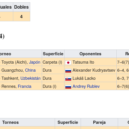
duales
Dobles
4
4
4)
orneo
Superficie
Oponentes
R
 Toyota (Aichi),
Japón
Carpeta (i)
Tatsuma Ito
7–6(7)
e Guangzhou,
China
Dura
Alexander Kudryavtsev
6–4, 
e Tashkent,
Uzbekistán
Dura
Lukáš Lacko
6–3, 7
e Rennes,
Francia
Dura (i)
Andrey Rublev
6–7(6)
Torneos
Superficie
Pareja