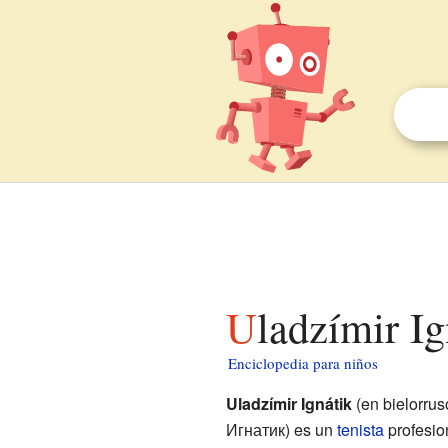
Uladzímir I
Enciclopedia para niños
Uladzímir Ignátik
(en bielorrus
Игнатик) es un
tenista
profesio