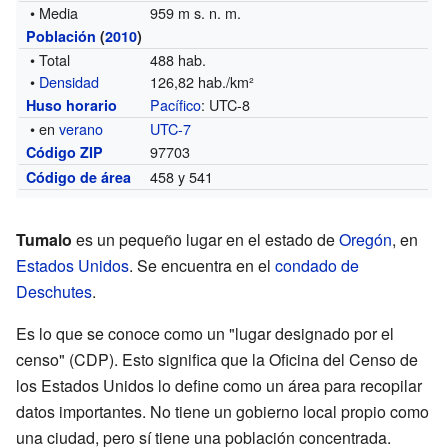
• Media
959 m s. n. m.
Población
(
2010
)
• Total
488 hab.
•
Densidad
126,82 hab./km²
Pacífico
: UTC-8
Huso horario
• en
verano
UTC-7
97703
Código ZIP
458 y 541
Código de área
Tumalo
es un pequeño lugar en el estado de
Oregón
, en
Estados Unidos
. Se encuentra en el
condado de
Deschutes
.
Es lo que se conoce como un "lugar designado por el
censo" (CDP). Esto significa que la Oficina del Censo de
los Estados Unidos lo define como un área para recopilar
datos importantes. No tiene un gobierno local propio como
una ciudad, pero sí tiene una población concentrada.