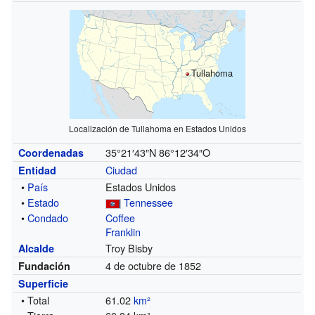
Tullahoma
Localización de Tullahoma en Estados Unidos
35°21′43″N
86°12′34″O
Coordenadas
Ciudad
Entidad
•
País
Estados Unidos
•
Estado
Tennessee
•
Condado
Coffee
Franklin
Troy Bisby
Alcalde
4 de octubre de 1852
Fundación
Superficie
• Total
61.02
km²