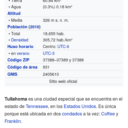
• Tierra
60.84 km²
• Agua
(0.3%) 0.18 km²
Altitud
• Media
326 m s. n. m.
Población
(
2010
)
• Total
18,655 hab.
•
Densidad
305,72 hab./km²
Centro:
UTC-6
Huso horario
• en
verano
UTC-5
37388–37389 y 37388
Código ZIP
931
Código de área
2405610
GNIS
Sitio web oficial
Tullahoma
es una ciudad especial que se encuentra en el
estado de
Tennessee
, en los
Estados Unidos
. Es única
porque está ubicada en dos
condados
a la vez:
Coffee
y
Franklin
.