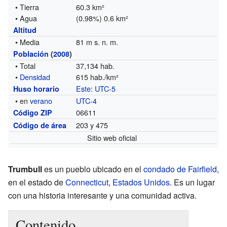
• Tierra
60.3 km²
• Agua
(0.98%) 0.6 km²
Altitud
• Media
81 m s. n. m.
Población
(
2008
)
• Total
37,134 hab.
•
Densidad
615 hab./km²
Este
:
UTC-5
Huso horario
• en
verano
UTC-4
06611
Código ZIP
203 y 475
Código de área
Sitio web oficial
Trumbull
es un pueblo ubicado en el
condado de Fairfield
,
en el estado de
Connecticut
,
Estados Unidos
. Es un lugar
con una historia interesante y una comunidad activa.
Contenido