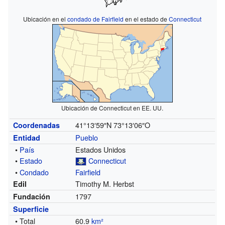
Ubicación en el
condado de Fairfield
en el estado de
Connecticut
Ubicación de Connecticut en EE. UU.
41°13′59″N
73°13′06″O
Coordenadas
Pueblo
Entidad
•
País
Estados Unidos
•
Estado
Connecticut
•
Condado
Fairfield
Timothy M. Herbst
Edil
1797
Fundación
Superficie
• Total
60.9
km²