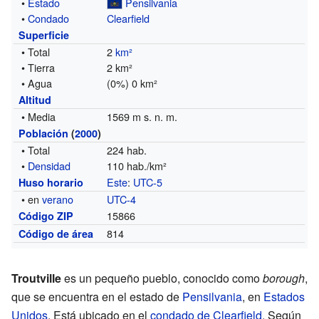
•
Estado
Pensilvania
•
Condado
Clearfield
Superficie
• Total
2
km²
• Tierra
2 km²
• Agua
(0%) 0 km²
Altitud
• Media
1569 m s. n. m.
Población
(
2000
)
• Total
224 hab.
•
Densidad
110 hab./km²
Este
:
UTC-5
Huso horario
• en
verano
UTC-4
15866
Código ZIP
814
Código de área
Troutville
es un pequeño pueblo, conocido como
borough
,
que se encuentra en el estado de
Pensilvania
, en
Estados
Unidos
. Está ubicado en el
condado de Clearfield
. Según