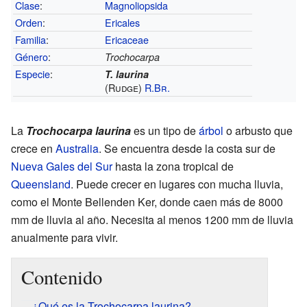
Clase
:
Magnoliopsida
Orden
:
Ericales
Familia
:
Ericaceae
Género
:
Trochocarpa
Especie
:
T. laurina
(Rudge)
R.Br.
La
Trochocarpa laurina
es un tipo de
árbol
o arbusto que
crece en
Australia
. Se encuentra desde la costa sur de
Nueva Gales del Sur
hasta la zona tropical de
Queensland
. Puede crecer en lugares con mucha lluvia,
como el Monte Bellenden Ker, donde caen más de 8000
mm de lluvia al año. Necesita al menos 1200 mm de lluvia
anualmente para vivir.
Contenido
¿Qué es la Trochocarpa laurina?