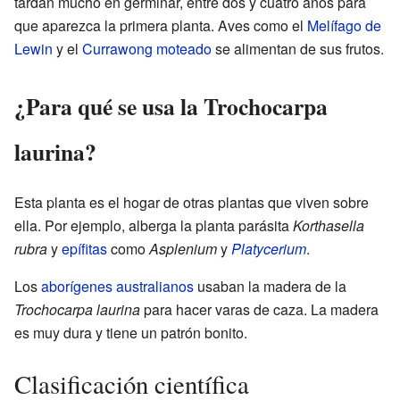
tardan mucho en germinar, entre dos y cuatro años para
que aparezca la primera planta. Aves como el
Melífago de
Lewin
y el
Currawong moteado
se alimentan de sus frutos.
¿Para qué se usa la Trochocarpa
laurina?
Esta planta es el hogar de otras plantas que viven sobre
ella. Por ejemplo, alberga la planta parásita
Korthasella
rubra
y
epífitas
como
Asplenium
y
Platycerium
.
Los
aborígenes australianos
usaban la madera de la
Trochocarpa laurina
para hacer varas de caza. La madera
es muy dura y tiene un patrón bonito.
Clasificación científica