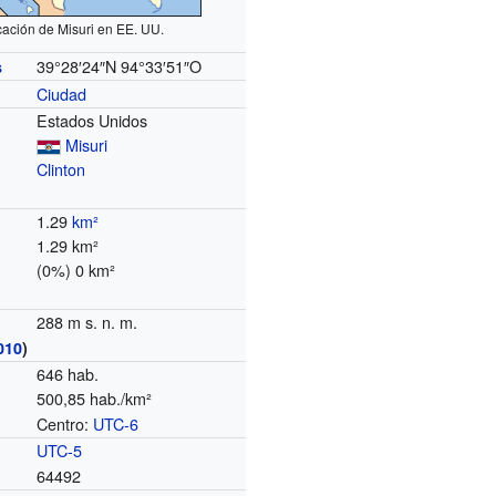
ación de Misuri en EE. UU.
39°28′24″N
94°33′51″O
s
Ciudad
Estados Unidos
Misuri
Clinton
1.29
km²
1.29 km²
(0%) 0 km²
288 m s. n. m.
010
)
646 hab.
500,85 hab./km²
Centro:
UTC-6
o
UTC-5
64492