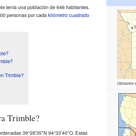
ble tenía una población de 646 habitantes.
 500 personas por cada
kilómetro cuadrado
T
ble?
imble?
en Trimble?
Ubicación 
ra Trimble?
oordenadas 39°28′35″N 94°33′40″O. Estas