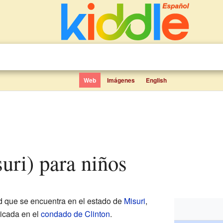
Web
Imágenes
English
suri) para niños
 que se encuentra en el estado de
Misuri
,
bicada en el
condado de Clinton
.