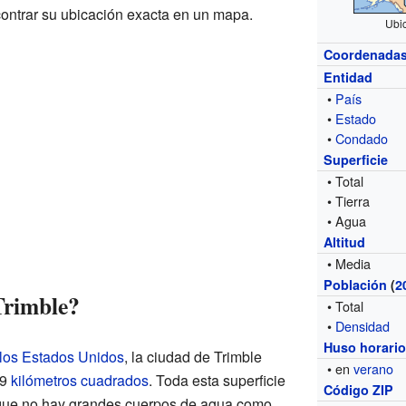
ntrar su ubicación exacta en un mapa.
Ubic
Coordenada
Entidad
•
País
•
Estado
•
Condado
Superficie
• Total
• Tierra
• Agua
Altitud
• Media
Población
(
2
Trimble?
• Total
•
Densidad
Huso horari
 los Estados Unidos
, la ciudad de Trimble
• en
verano
29
kilómetros cuadrados
. Toda esta superficie
Código ZIP
ca que no hay grandes cuerpos de agua como