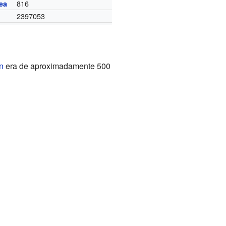
816
ea
2397053
n
era de aproximadamente 500