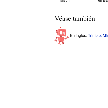
Misuri
en EE
Véase también
En inglés:
Trimble, Mis