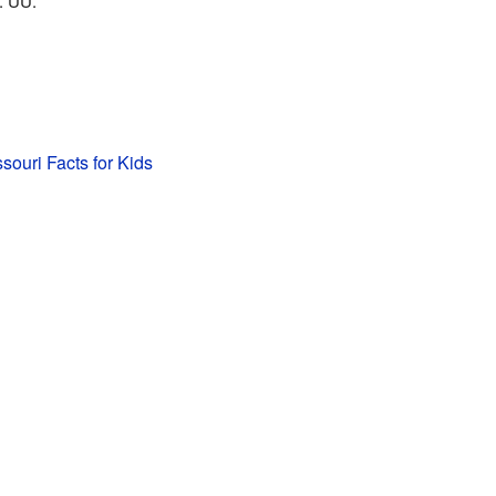
. UU.
souri Facts for Kids