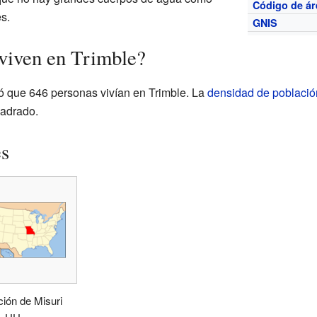
Código de ár
es.
GNIS
viven en Trimble?
 que 646 personas vivían en Trimble. La
densidad de població
uadrado.
es
ión de Misuri