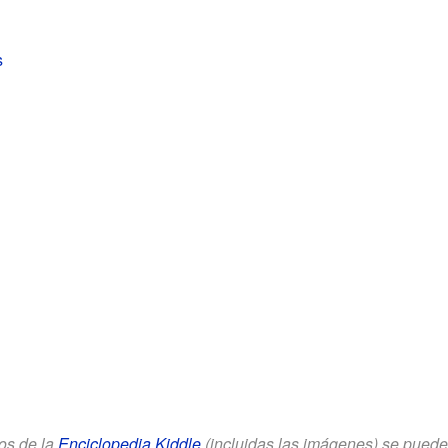
s
los de la
Enciclopedia Kiddle
(incluidas las imágenes) se puede u