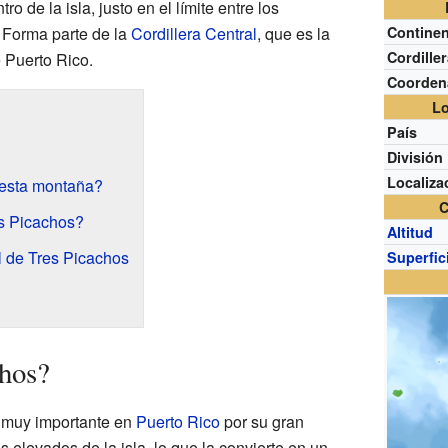
o de la isla, justo en el límite entre los
. Forma parte de la
Cordillera Central
, que es la
Contine
Cordille
 Puerto Rico.
Coorden
Lo
País
División
Localiza
esta montaña?
C
es Picachos?
Altitud
l de Tres Picachos
Superfic
chos?
 muy importante en
Puerto Rico
por su gran
s elevados de la isla, lo que la convierte en un