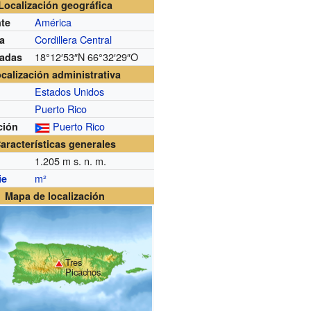
Localización geográfica
América
nte
Cordillera Central
ra
18°12′53″N
66°32′29″O
adas
calización administrativa
Estados Unidos
Puerto Rico
Puerto Rico
ción
aracterísticas generales
1.205
m s. n. m.
m²
ie
Mapa de localización
Tres
Picachos