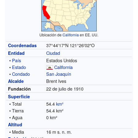
Ubicación de
California
en EE. UU.
37°44′17″N
121°26′02″O
Coordenadas
Ciudad
Entidad
•
País
Estados Unidos
•
Estado
California
•
Condado
San Joaquín
Brent Ives
Alcalde
22 de julio de 1910
Fundación
Superficie
• Total
54.4
km²
• Tierra
54.4 km²
• Agua
0 km²
Altitud
• Media
16 m s. n. m.