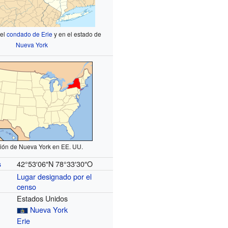
 el
condado de Erie
y en el estado de
Nueva York
ión de Nueva York en EE. UU.
42°53′06″N
78°33′30″O
s
Lugar designado por el
censo
Estados Unidos
Nueva York
Erie