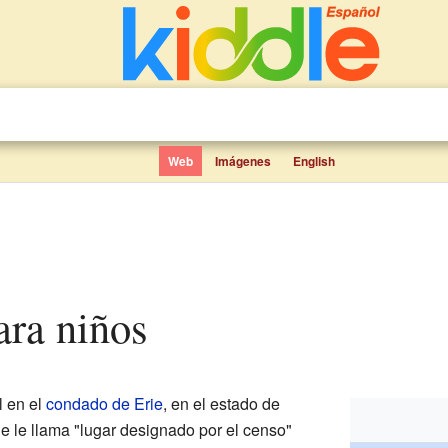
Web
Imágenes
English
ara niños
l en el
condado de Erie
, en el estado de
Se le llama "lugar designado por el censo"