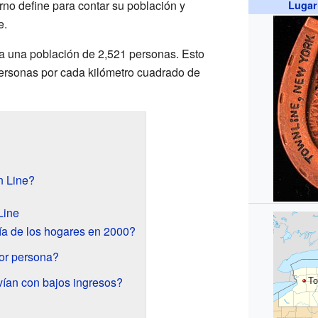
rno define para contar su población y
Lugar
e.
a una población de 2,521 personas. Esto
personas por cada kilómetro cuadrado de
n Line?
Line
a de los hogares en 2000?
por persona?
To
ían con bajos ingresos?