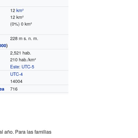
12
km²
12 km²
(0%) 0 km²
228 m s. n. m.
000
)
2,521 hab.
210 hab./km²
Este
:
UTC-5
o
UTC-4
14004
716
ea
l año. Para las familias