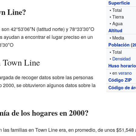
Superficie
wn Line?
• Total
• Tierra
• Agua
on 42°53′06″N (latitud norte) y 78°33′30″O
Altitud
os ayudan a encontrar el lugar preciso en un
• Media
3′30″O
Población
(
2
• Total
•
Densidad
n Town Line
Huso horari
• en
verano
argada de recoger datos sobre las personas
Código ZIP
o 2000, se obtuvieron algunos datos sobre la
Código de ár
ía de los hogares en 2000?
 las familias en Town Line era, en promedio, de unos $51,548 a