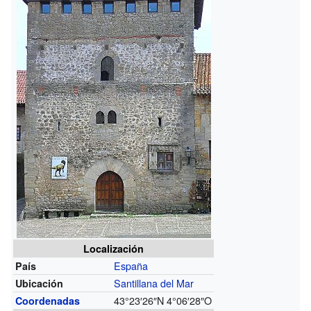
Localización
España
País
Santillana del Mar
Ubicación
43°23′26″N
4°06′28″O
Coordenadas