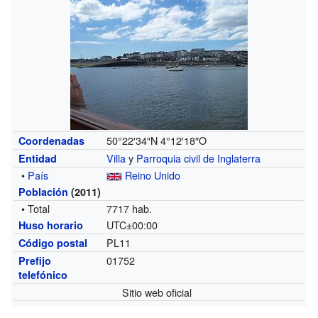
50°22′34″N
4°12′18″O
Coordenadas
Villa
y
Parroquia civil de Inglaterra
Entidad
•
País
Reino Unido
Población
(2011)
• Total
7717 hab.
UTC±00:00
Huso horario
PL11
Código postal
01752
Prefijo
telefónico
Sitio web oficial