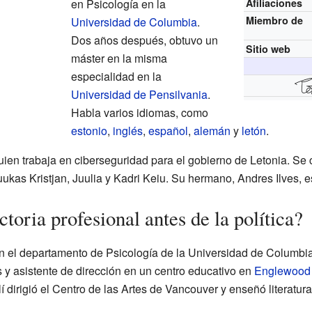
en Psicología en la
Afiliaciones
Miembro de
Universidad de Columbia
.
Dos años después, obtuvo un
Sitio web
máster en la misma
especialidad en la
Universidad de Pensilvania
.
Habla varios idiomas, como
estonio
,
inglés
,
español
,
alemán
y
letón
.
ien trabaja en ciberseguridad para el gobierno de Letonia. S
Luukas Kristjan, Juulia y Kadri Keiu. Su hermano, Andres Ilves, e
toria profesional antes de la política?
en el departamento de Psicología de la Universidad de Columbi
 y asistente de dirección en un centro educativo en
Englewood 
llí dirigió el Centro de las Artes de Vancouver y enseñó literatura