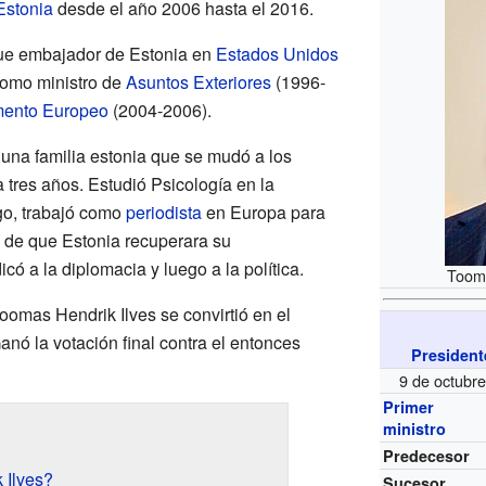
Estonia
desde el año 2006 hasta el 2016.
 fue embajador de Estonia en
Estados Unidos
como ministro de
Asuntos Exteriores
(1996-
mento Europeo
(2004-2006).
una familia estonia que se mudó a los
 tres años. Estudió Psicología en la
go, trabajó como
periodista
en Europa para
 de que Estonia recuperara su
ó a la diplomacia y luego a la política.
Tooma
oomas Hendrik Ilves se convirtió en el
anó la votación final contra el entonces
President
9 de octubr
Primer
ministro
Predecesor
 Ilves?
Sucesor