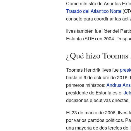
Como ministro de Asuntos Exteri
Tratado del Atlántico Norte
(OTA
consejo para coordinar las acti
Ilves también fue líder del Pa
Estonia (SDE) en 2004. Después
¿Qué hizo Toomas H
Toomas Hendrik Ilves fue
presi
hasta el 9 de octubre de 2016. 
primeros ministros:
Andrus Ans
presidente de Estonia es el
Jef
decisiones ejecutivas directas.
El 23 de marzo de 2006, Ilves 
por varios partidos políticos. P
una mayoría de dos tercios de 