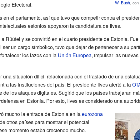
W. Bush
, con
egio Electoral.
os en el parlamento, así que tuvo que competir contra el preside
ntelectuales estonios apoyaron la candidatura de Ilves.
 a Rüütel y se convirtió en el cuarto presidente de Estonia. Fue
l ser un cargo simbólico, tuvo que dejar de pertenecer a su part
fortalecer los lazos con la
Unión Europea
, impulsar las nuevas 
 una situación difícil relacionada con el traslado de una estatu
tra las instituciones del país. El presidente Ilves alertó a la
OT
de los ataques digitales. Sugirió que los países trabajaran más
rdefensa en Estonia. Por esto, Ilves es considerado una autori
oyó mucho la entrada de Estonia en la
eurozona
de otros países para mostrar el potencial
 ese momento estaba creciendo mucho.