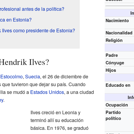
ofesional antes de la política?
I
ica en Estonia?
Nacimiento
Ilves como presidente de Estonia?
Nacionalidad
Religión
Padre
Hendrik Ilves?
Cónyuge
Hijos
n
Estocolmo
,
Suecia
, el 26 de diciembre de
 que tuvieron que dejar su país. Cuando
Educado en
ilia se mudó a
Estados Unidos
, a una ciudad
In
ey
.
Ocupación
Ilves creció en Leonia y
Partido
político
terminó allí su educación
básica. En 1976, se graduó