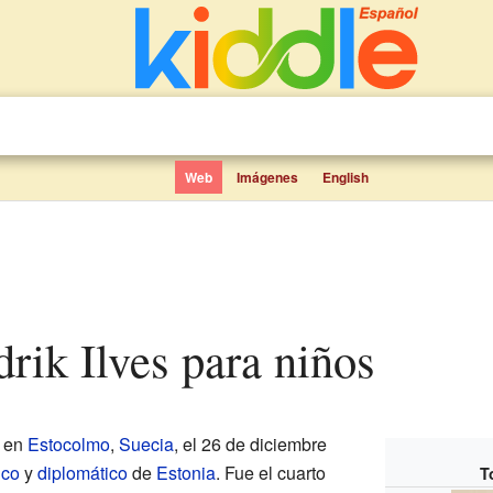
Web
Imágenes
English
rik Ilves para niños
 en
Estocolmo
,
Suecia
, el 26 de diciembre
ico
y
diplomático
de
Estonia
. Fue el cuarto
T