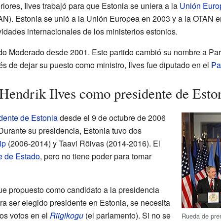
ores, Ilves trabajó para que Estonia se uniera a la
Unión Euro
N). Estonia se unió a la Unión Europea en 2003 y a la OTAN e
vidades internacionales de los ministerios estonios.
rtido Moderado desde 2001. Este partido cambió su nombre a Pa
 de dejar su puesto como ministro, Ilves fue diputado en el
Pa
endrik Ilves como presidente de Esto
dente de Estonia
desde el 9 de octubre de 2006
Durante su presidencia, Estonia tuvo dos
ip
(2006-2014) y Taavi Rõivas (2014-2016). El
e de Estado
, pero no tiene poder para tomar
fue propuesto como candidato a la presidencia
ara ser elegido presidente en Estonia, se necesita
los votos en el
Riigikogu
(el parlamento). Si no se
Rueda de pre