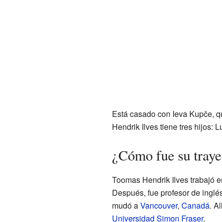
Está casado con Ieva Kupče, qu
Hendrik Ilves tiene tres hijos: 
¿Cómo fue su trayec
Toomas Hendrik Ilves trabajó 
Después, fue profesor de inglés
mudó a
Vancouver
,
Canadá
. A
Universidad Simon Fraser
.