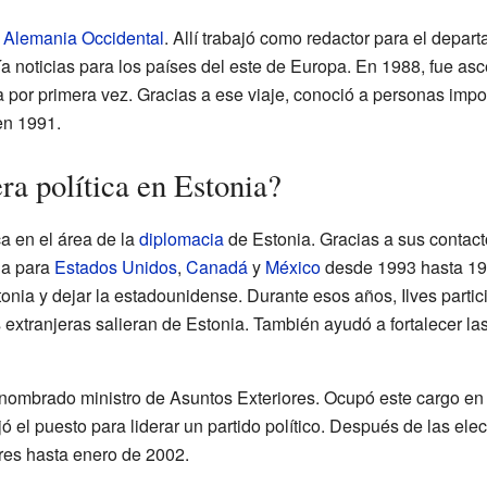
,
Alemania Occidental
. Allí trabajó como redactor para el depa
ía noticias para los países del este de Europa. En 1988, fue as
a por primera vez. Gracias a ese viaje, conoció a personas imp
en 1991.
ra política en Estonia?
ca en el área de la
diplomacia
de Estonia. Gracias a sus contact
ia para
Estados Unidos
,
Canadá
y
México
desde 1993 hasta 199
tonia y dejar la estadounidense. Durante esos años, Ilves parti
 extranjeras salieran de Estonia. También ayudó a fortalecer la
 nombrado ministro de Asuntos Exteriores. Ocupó este cargo en
 el puesto para liderar un partido político. Después de las elec
ores hasta enero de 2002.