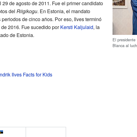
el 29 de agosto de 2011. Fue el primer candidato
otos del
Riigikogu
. En Estonia, el mandato
s periodos de cinco años. Por eso, Ilves terminó
e de 2016. Fue sucedido por
Kersti Kaljulaid
, la
tado de Estonia.
El presidente 
Blanca al luc
rik Ilves Facts for Kids