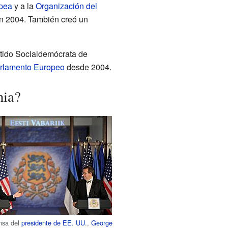
pea
y a la
Organización del
n 2004. También creó un
rtido Socialdemócrata de
rlamento Europeo
desde 2004.
nia?
nsa del
presidente de EE. UU.
,
George