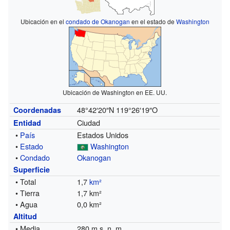
Ubicación en el
condado de Okanogan
en el estado de
Washington
Ubicación de Washington en EE. UU.
48°42′20″N
119°26′19″O
Coordenadas
Ciudad
Entidad
•
País
Estados Unidos
•
Estado
Washington
•
Condado
Okanogan
Superficie
• Total
1,7
km²
• Tierra
1,7 km²
• Agua
0,0 km²
Altitud
• Media
280 m s. n. m.