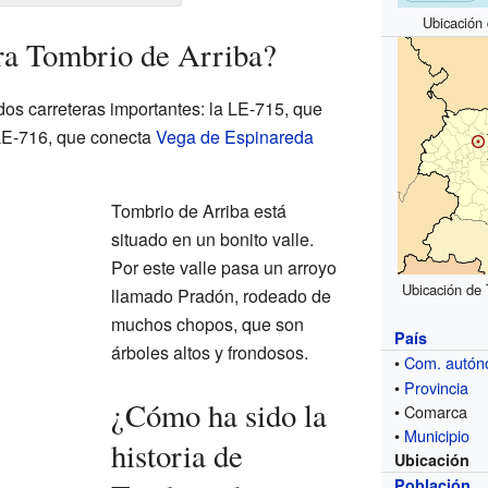
Ubicación
ra Tombrio de Arriba?
dos carreteras importantes: la LE-715, que
 LE-716, que conecta
Vega de Espinareda
Tombrio de Arriba está
situado en un bonito valle.
Por este valle pasa un arroyo
Ubicación de 
llamado Pradón, rodeado de
muchos chopos, que son
País
árboles altos y frondosos.
•
Com. autó
•
Provincia
¿Cómo ha sido la
• Comarca
•
Municipio
historia de
Ubicación
Población