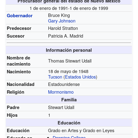
Procurador general del estado de Nuevo México
1 de enero de 1991-1 de enero de 1999
Bruce King
Gobernador
Gary Johnson
Harold Stratton
Predecesor
Patricia A. Madrid
Sucesor
Información personal
Nombre de
Thomas Stewart Udall
nacimiento
18 de mayo de 1948
Nacimiento
Tucson
(
Estados Unidos
)
Estadounidense
Nacionalidad
Mormonismo
Religión
Familia
Stewart Udall
Padre
1
Hijos
Educación
Grado en Artes y Grado en Leyes
Educación
Downing College
Educado en