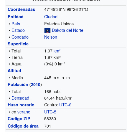
47°49′36″N
98°26′21″O
Coordenadas
Ciudad
Entidad
•
País
Estados Unidos
•
Estado
Dakota del Norte
•
Condado
Nelson
Superficie
• Total
1.97
km²
• Tierra
1.97 km²
• Agua
(0%) 0 km²
Altitud
• Media
445 m s. n. m.
Población
(
2010
)
• Total
166 hab.
•
Densidad
84,44 hab./km²
Centro:
UTC-6
Huso horario
• en
verano
UTC-5
58380
Código ZIP
701
Código de área