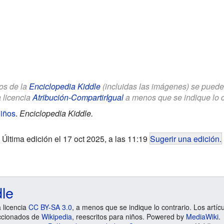
los de la
Enciclopedia Kiddle
(incluidas las imágenes) se puede u
a licencia
Atribución-CompartirIgual
a menos que se indique lo con
iños
.
Enciclopedia Kiddle.
Última edición el 17 oct 2025, a las 11:19
Sugerir una edición
.
dle
a licencia
CC BY-SA 3.0
, a menos que se indique lo contrario. Los artíc
ccionados de
Wikipedia
, reescritos para niños. Powered by
MediaWiki
.