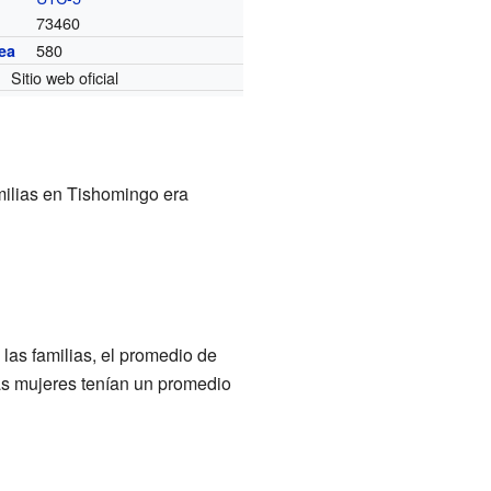
73460
580
ea
Sitio web oficial
milias en Tishomingo era
las familias, el promedio de
as mujeres tenían un promedio