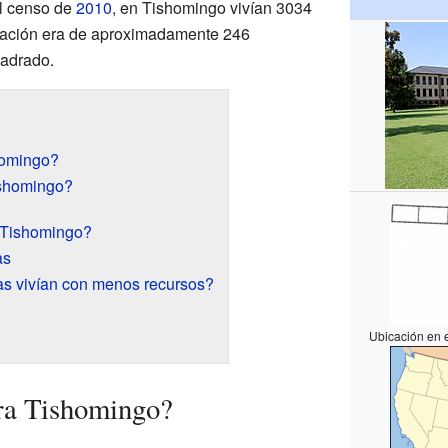
l censo de
2010
, en Tishomingo vivían 3034
lación era de aproximadamente 246
uadrado.
homingo?
ishomingo?
 Tishomingo?
as
s vivían con menos recursos?
Ubicación en 
ra Tishomingo?