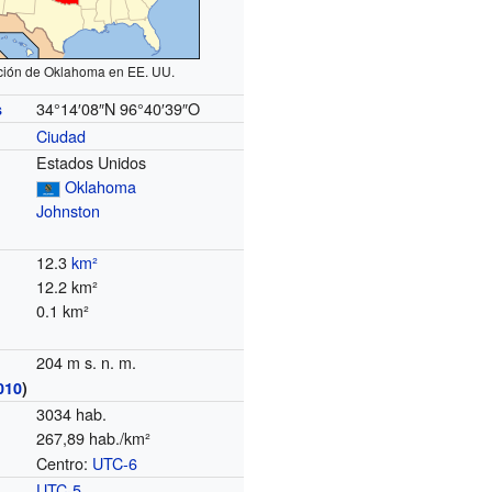
ción de Oklahoma en EE. UU.
34°14′08″N
96°40′39″O
s
Ciudad
Estados Unidos
Oklahoma
Johnston
12.3
km²
12.2 km²
0.1 km²
204 m s. n. m.
010
)
3034 hab.
267,89 hab./km²
Centro:
UTC-6
o
UTC-5