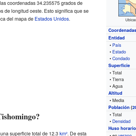
 las coordenadas 34.235575 grados de
s de longitud oeste. Esto significa que se
fica del mapa de
Estados Unidos
.
Ubica
Coordenada
Entidad
•
País
•
Estado
•
Condado
Superficie
• Total
• Tierra
• Agua
Altitud
• Media
Población
(
2
Tishomingo?
• Total
•
Densidad
Huso horari
una superficie total de 12.3
km²
. De esta
• en
verano