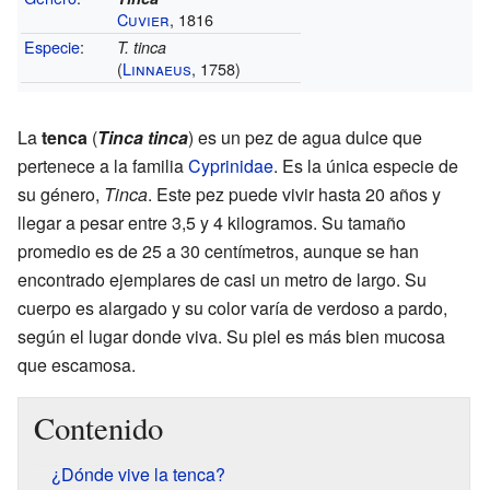
Cuvier
, 1816
Especie
:
T. tinca
(
Linnaeus
, 1758)
La
tenca
(
Tinca tinca
) es un pez de agua dulce que
pertenece a la familia
Cyprinidae
. Es la única especie de
su género,
Tinca
. Este pez puede vivir hasta 20 años y
llegar a pesar entre 3,5 y 4 kilogramos. Su tamaño
promedio es de 25 a 30 centímetros, aunque se han
encontrado ejemplares de casi un metro de largo. Su
cuerpo es alargado y su color varía de verdoso a pardo,
según el lugar donde viva. Su piel es más bien mucosa
que escamosa.
Contenido
¿Dónde vive la tenca?