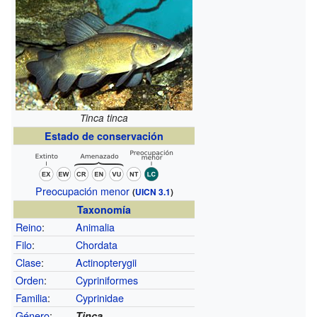
Tinca tinca
Estado de conservación
Preocupación menor
(
UICN 3.1
)
Taxonomía
Reino
:
Animalia
Filo
:
Chordata
Clase
:
Actinopterygii
Orden
:
Cypriniformes
Familia
:
Cyprinidae
Género
:
Tinca