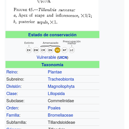
Estado de conservación
Vulnerable
(
UICN
)
Taxonomía
Reino
:
Plantae
Subreino:
Tracheobionta
División
:
Magnoliophyta
Clase
:
Liliopsida
Subclase:
Commelinidae
Orden
:
Poales
Familia
:
Bromeliaceae
Subfamilia:
Tillandsioideae